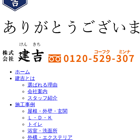
ホーム
建吉とは
選ばれる理由
会社案内
スタッフ紹介
施工事例
屋根・外壁・玄関
Ｌ・Ｄ・Ｋ
トイレ
浴室・洗⾯所
外構・エクステリア