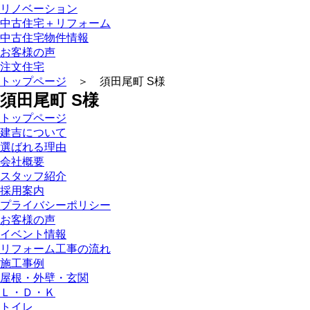
リノベーション
中古住宅＋リフォーム
中古住宅物件情報
お客様の声
注文住宅
トップページ
＞ 須田尾町 S様
須田尾町 S様
トップページ
建吉について
選ばれる理由
会社概要
スタッフ紹介
採⽤案内
プライバシーポリシー
お客様の声
イベント情報
リフォーム⼯事の流れ
施⼯事例
屋根・外壁・玄関
Ｌ・Ｄ・Ｋ
トイレ