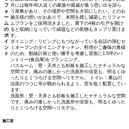
フ
月には毎年40人近くの家族や親戚が集う思い出を語ら
ォ
う座敷があり、その場所や空間を大切にしたい」とのお
ー
施主様の想いがおありで、本間を残し減築したリフォー
ム
ムプランをご採用頂きました。畳下の4枚の引戸を開け
の
ると収納になっていて絨毯などの長物もタップリ置けま
ポ
す。
イ
ダイニング：リビングにもつながっている会話の弾むセ
ン
ミオープンのダイニングキッチン。料理がご趣味の奥様
ト
のため、動線計画と使い勝手を考慮し背面に1.5坪のパ
ントリー(食品庫)をプランニング。
バスルーム：壁・天井とも杉板を施工したナチュラルな
空間です。痛みの激しかった洗面所や浴室も、明るくゆ
ったりとくつろげる空間へリモデル。 トイレ：裏山の
法面のつつじ等が眺められるよう、窓を低く配置してい
ます。
洗面所：壁・天井とも杉板を施工したナチュラルな空間
です。痛みの激しかった洗面所や浴室も、明るくゆった
りとくつろげる空間へリモデル。
施工前