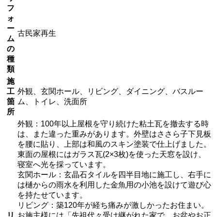
フ
ォ
ー
古民家再生
ム
の
種
類
施
工
外観、玄関ホール、リビング、ダイニング、バスルー
箇
ム、トイレ、洗面所
所
外観：100年以上屋根を守り続けた粘土瓦を撤去する時
は、また違った重みがあります。外壁はささら子下見板
を腰に貼り、上部は和風のスキン塗装で仕上げました。
東面の屋根にはガラス瓦(2×3枚)を使った天窓を設け、
寝室へ光を採っています。
玄関ホール：玄晶石タイルを四半目地に施工し、右手に
は樋からの雨水を利用した金魚用の小池を設けて遊び心
を持たせています。
リビング：築120年が経ち痛みが激しかったお住まい。
リ
お施主様には「先祖代々受け継がれた家で、お盆やお正