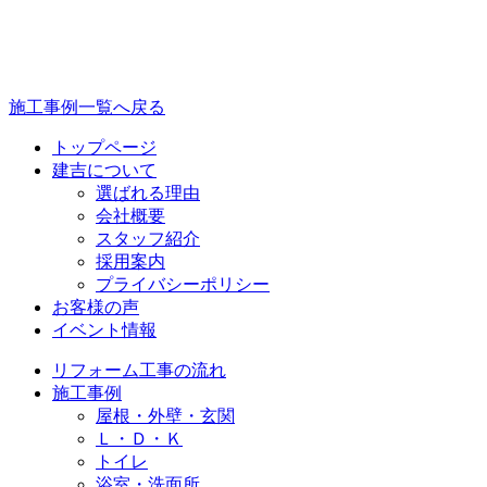
施工事例一覧へ戻る
トップページ
建吉について
選ばれる理由
会社概要
スタッフ紹介
採⽤案内
プライバシーポリシー
お客様の声
イベント情報
リフォーム⼯事の流れ
施⼯事例
屋根・外壁・玄関
Ｌ・Ｄ・Ｋ
トイレ
浴室・洗⾯所