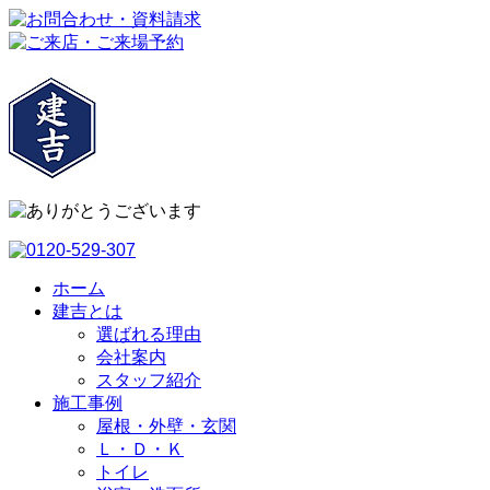
ホーム
建吉とは
選ばれる理由
会社案内
スタッフ紹介
施工事例
屋根・外壁・玄関
Ｌ・Ｄ・Ｋ
トイレ