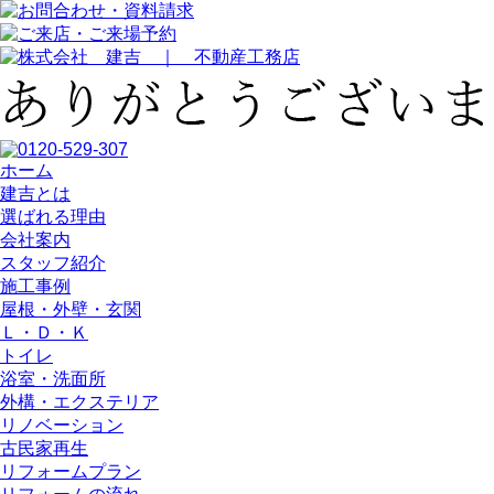
ホーム
建吉とは
選ばれる理由
会社案内
スタッフ紹介
施工事例
屋根・外壁・玄関
Ｌ・Ｄ・Ｋ
トイレ
浴室・洗⾯所
外構・エクステリア
リノベーション
古民家再生
リフォームプラン