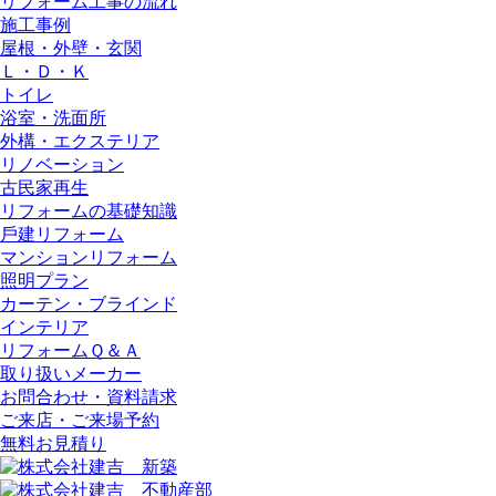
リフォーム⼯事の流れ
施⼯事例
屋根・外壁・玄関
Ｌ・Ｄ・Ｋ
トイレ
浴室・洗⾯所
外構・エクステリア
リノベーション
古民家再生
リフォームの基礎知識
⼾建リフォーム
マンションリフォーム
照明プラン
カーテン・ブラインド
インテリア
リフォームＱ＆Ａ
取り扱いメーカー
お問合わせ・資料請求
ご来店・ご来場予約
無料お⾒積り