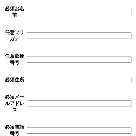
必須
お名
前
任意
フリ
ガナ
任意
郵便
番号
必須
住所
必須
メー
ルアドレ
ス
必須
電話
番号