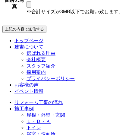
箇所の写
真
※合計サイズが3MB以下でお願い致します。
トップページ
建吉について
選ばれる理由
会社概要
スタッフ紹介
採⽤案内
プライバシーポリシー
お客様の声
イベント情報
リフォーム⼯事の流れ
施⼯事例
屋根・外壁・玄関
Ｌ・Ｄ・Ｋ
トイレ
浴室・洗⾯所