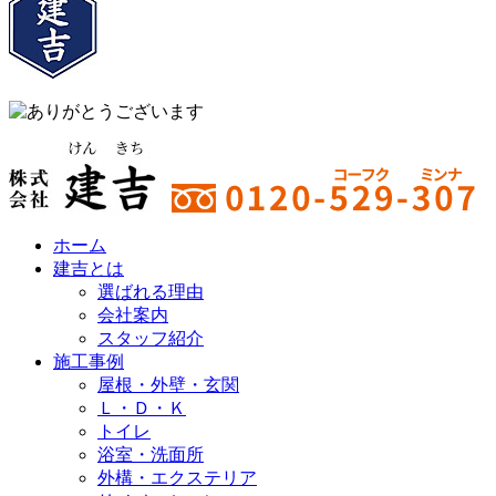
ホーム
建吉とは
選ばれる理由
会社案内
スタッフ紹介
施工事例
屋根・外壁・玄関
Ｌ・Ｄ・Ｋ
トイレ
浴室・洗⾯所
外構・エクステリア