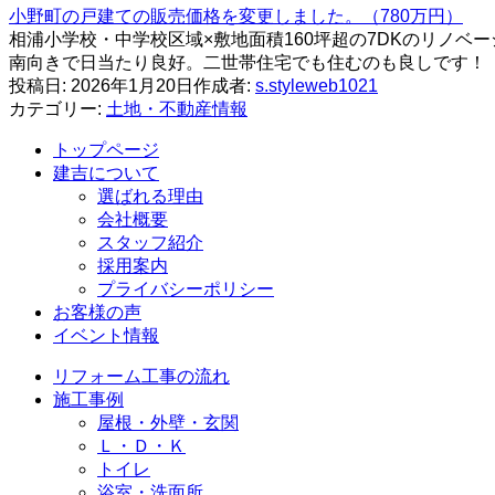
小野町の戸建ての販売価格を変更しました。（780万円）
相浦小学校・中学校区域×敷地面積160坪超の7DKのリノベ
南向きで日当たり良好。二世帯住宅でも住むのも良しです！
投稿日:
2026年1月20日
作成者:
s.styleweb1021
カテゴリー:
土地・不動産情報
トップページ
建吉について
選ばれる理由
会社概要
スタッフ紹介
採⽤案内
プライバシーポリシー
お客様の声
イベント情報
リフォーム⼯事の流れ
施⼯事例
屋根・外壁・玄関
Ｌ・Ｄ・Ｋ
トイレ
浴室・洗⾯所