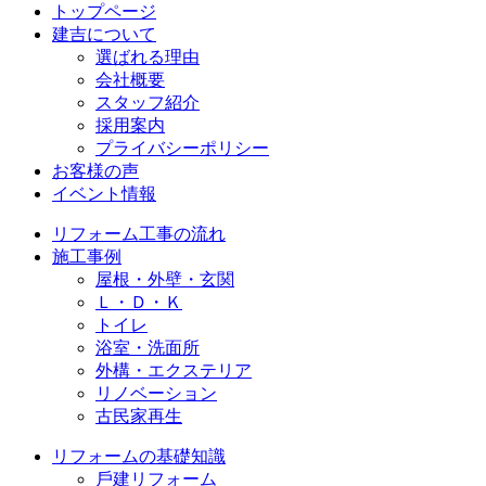
トップページ
建吉について
選ばれる理由
会社概要
スタッフ紹介
採⽤案内
プライバシーポリシー
お客様の声
イベント情報
リフォーム⼯事の流れ
施⼯事例
屋根・外壁・玄関
Ｌ・Ｄ・Ｋ
トイレ
浴室・洗⾯所
外構・エクステリア
リノベーション
古民家再生
リフォームの基礎知識
⼾建リフォーム